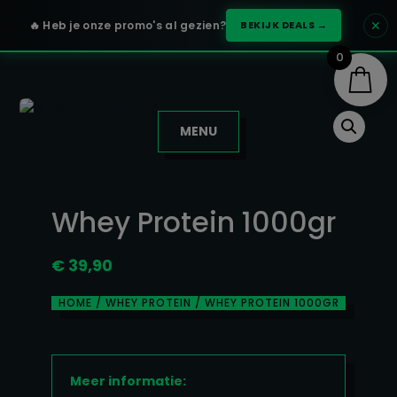
✕
🔥 Heb je onze promo's al gezien?
BEKIJK DEALS →
0
MENU
Whey Protein 1000gr
€
39,90
HOME
/
WHEY PROTEIN
/ WHEY PROTEIN 1000GR
Meer informatie: