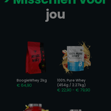
jou
Gerelateerde producten
BoogieWhey 2kg
100% Pure Whey
€
64,90
(454g / 2.27kg)
Prijsklasse:
€
22,90
-
€
79,90
€ 22,90
tot
€ 79,90