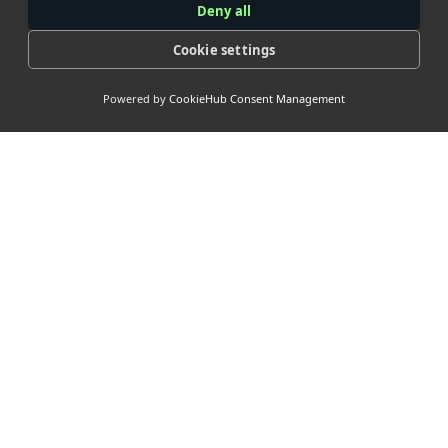
Deny all
Cookie settings
Powered by
CookieHub Consent Management
> Our
Socials
> Nuttige
links <