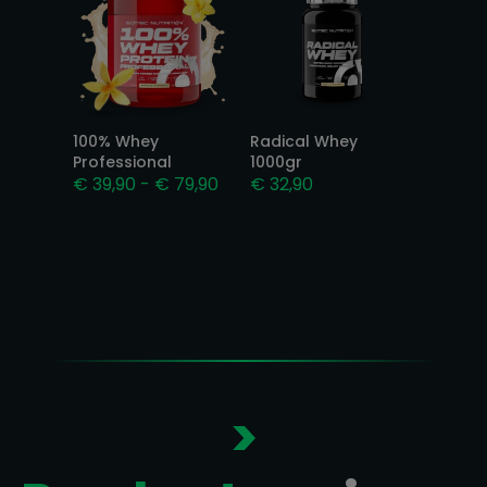
100% Whey
Radical Whey
Professional
1000gr
Prijsklasse:
€
39,90
-
€
79,90
€
32,90
€ 39,90
tot
€ 79,90
>