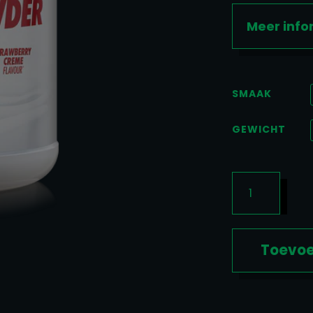
Meer info
SMAAK
GEWICHT
100%
EGG
WHITE
PROTEIN
POWDER
Toevoe
(900GR
/1.8KG)
AANTAL