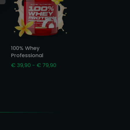
100% Whey
Professional
Prijsklasse:
€
39,90
-
€
79,90
€ 39,90
tot
€ 79,90