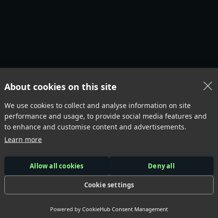
About cookies on this site
We use cookies to collect and analyse information on site
 Misschien voor
j
performance and usage, to provide social media features and
to enhance and customise content and advertisements.
Learn more
erde producten
Allow all cookies
Deny all
Cookie settings
Whey Protein 1000gr
Powered by
CookieHub Consent Management