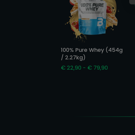
100% Pure Whey (454g
/ 2.27kg)
Prijsklasse
€
22,90
-
€
79,90
€ 22,90
tot
€ 79,90