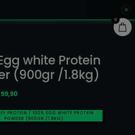
✕
0
Egg white Protein
r (900gr /1.8kg)
Prijsklasse:
59,90
€ 39,90
tot
EY PROTEIN
/ 100% EGG WHITE PROTEIN
€ 59,90
POWDER (900GR /1.8KG)