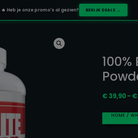
🔥 Heb je onze promo's al gezien?
BEKIJK DEALS →
100% 
Powde
€
39,90
-
€
HOME
/
WH