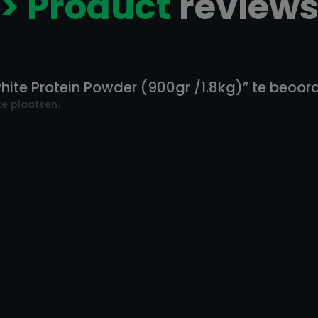
> Product
review
ite Protein Powder (900gr /1.8kg)” te beoor
e plaatsen.