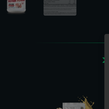
>
Gerelate