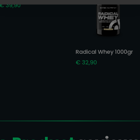
€
39,90
Radical Whey 1000gr
€
32,90
: