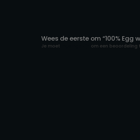
Wees de eerste om “100% Egg wh
Je moet
ingelogd zijn
om een beoordeling t