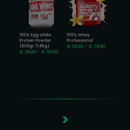
100% Egg white
100% Whey
Protein Powder
Professional
Prijsklasse:
(900gr /1.8kg)
€
39,90
-
€
79,90
Prijsklasse:
€
39,90
-
€
59,90
€ 39,90
€ 39,90
tot
tot
€ 79,90
€ 59,90
>