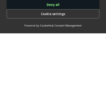
Deny all
Cookie settings
Powered by
CookieHub Consent Management
> Our
Socials
> Nuttige
links <