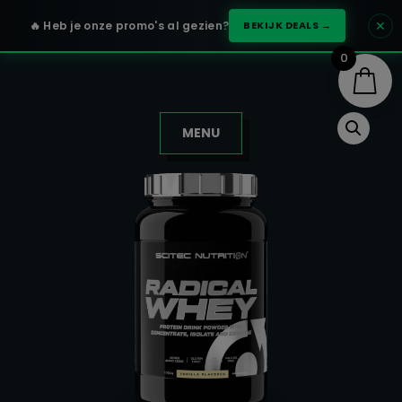
✕
🔥 Heb je onze promo's al gezien?
BEKIJK DEALS →
0
MENU