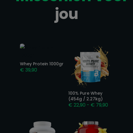
jou
Gerelateerde producten
Whey Protein 1000gr
€
39,90
100% Pure Whey
(454g / 2.27kg)
Prijsklasse:
€
22,90
-
€
79,90
€ 22,90
tot
€ 79,90