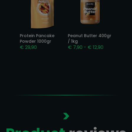
Protein Pancake
Peanut Butter 400gr
Powder 1000gr
/ 1kg
Prijsklasse:
€
29,90
€
7,90
-
€
12,90
€ 7,90
tot
€ 12,90
>