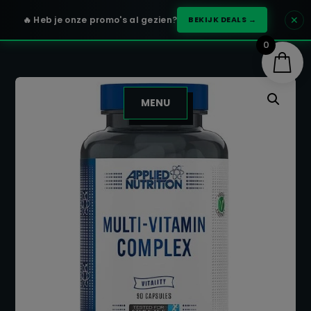
✕
🔥 Heb je onze promo's al gezien?
BEKIJK DEALS →
0
MENU