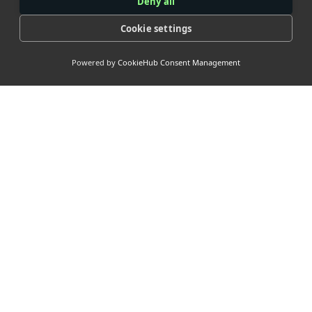
Deny all
Cookie settings
Powered by
CookieHub Consent Management
> Our
Socials
> Nuttige
links <