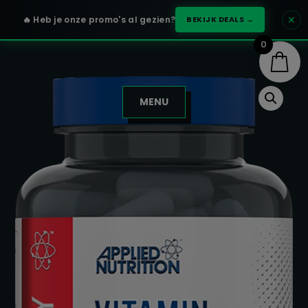
✕
🔥 Heb je onze promo's al gezien?
BEKIJK DEALS →
0
MENU