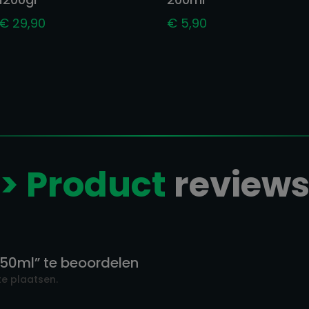
€
29,90
€
5,90
> Product
review
 50ml” te beoordelen
e plaatsen.