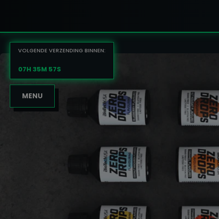
VOLGENDE VERZENDING BINNEN:
07H 35M 56S
MENU