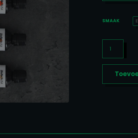
SMAAK
ZERO
DROPS
50ML
AANTAL
Toevoe