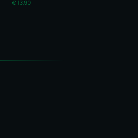
€
13,90
s