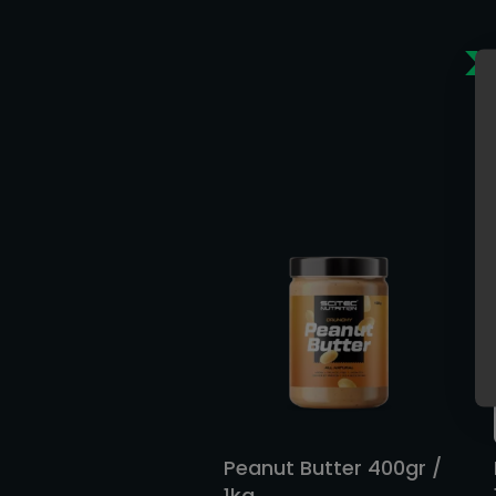
>
Gerelate
Peanut Butter 400gr /
1kg