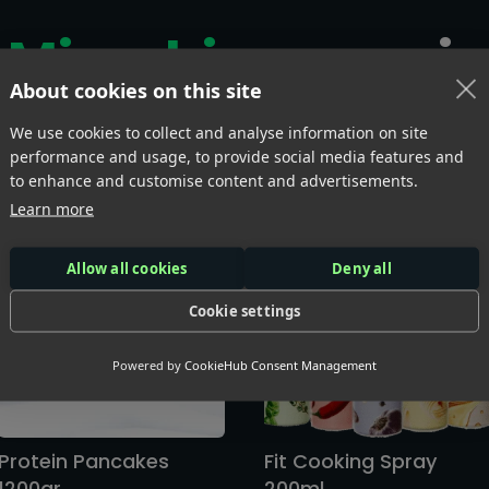
 Misschien voor
j
About cookies on this site
We use cookies to collect and analyse information on site
erde producten
performance and usage, to provide social media features and
to enhance and customise content and advertisements.
Learn more
Allow all cookies
Deny all
Cookie settings
Powered by
CookieHub Consent Management
Protein Pancakes
Fit Cooking Spray
1200gr
200ml