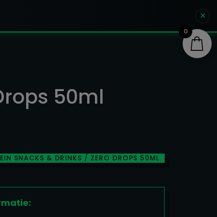
✕
0
Drops 50ml
EIN SNACKS & DRINKS
/ ZERO DROPS 50ML
rmatie: