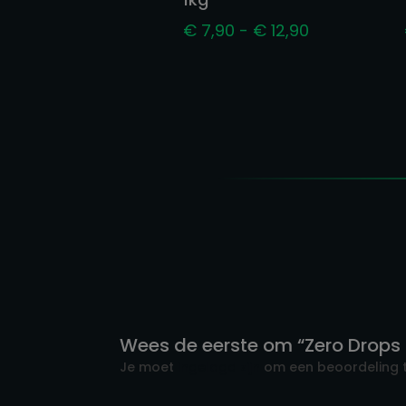
Prijsklasse:
€
7,90
-
€
12,90
€ 7,90
tot
€ 12,90
Wees de eerste om “Zero Drops
Je moet
ingelogd zijn
om een beoordeling t