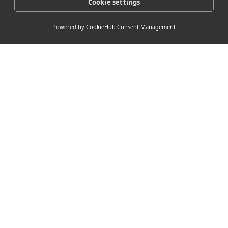
Cookie settings
Powered by
CookieHub Consent Management
> Our
Socials
> Nuttige
links <