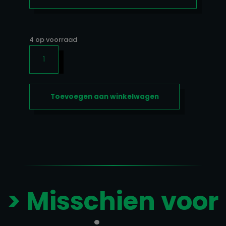
4 op voorraad
GLYCER
SWELL
25SERV.
AANTAL
Toevoegen aan winkelwagen
> Misschien voor