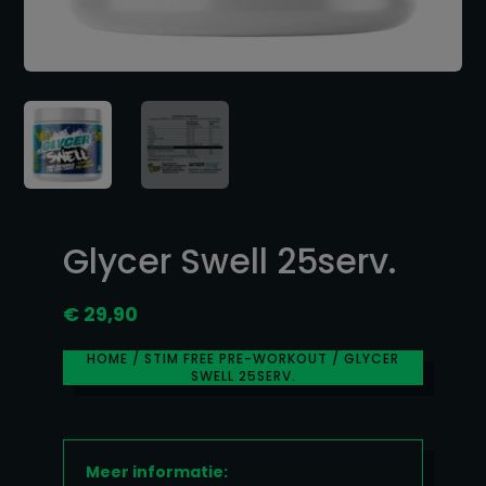
Glycer Swell 25serv.
€
29,90
HOME
/
STIM FREE PRE-WORKOUT
/ GLYCER
SWELL 25SERV.
Meer informatie: