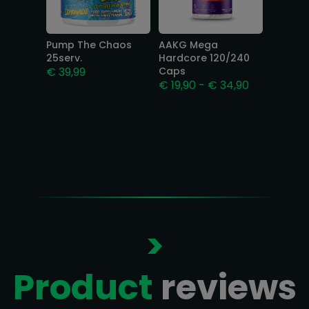
Pump The Chaos
AAKG Mega
25serv.
Hardcore 120/240
€
39,99
Caps
Prijsklasse:
€
19,90
-
€
34,90
€ 19,90
tot
€ 34,90
>
Product
reviews