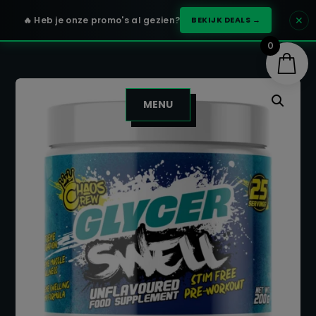
✕
🔥 Heb je onze promo's al gezien?
BEKIJK DEALS →
0
MENU