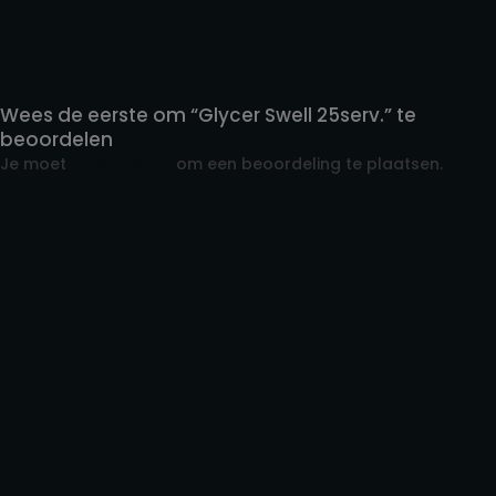
Reviews
Wees de eerste om “Glycer Swell 25serv.” te
beoordelen
Je moet
ingelogd zijn
om een beoordeling te plaatsen.