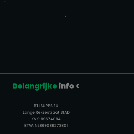
Belangrijke
info <
BTLSUPPS.EU
Lange Reksestraat 31AD
KVK: 99674084
BTW: NL869086273B01