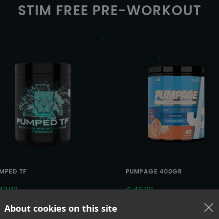
STIM FREE PRE-WORKOUT
MPED TF
PUMPAGE 400GR
42,90
€
46,90
About cookies on this site
MEER INFO
MEER INFO