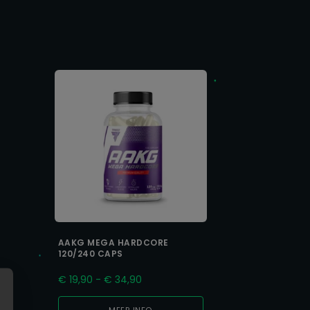
AAKG MEGA HARDCORE
120/240 CAPS
Prijsklasse:
€
19,90
-
€
34,90
€ 19,90