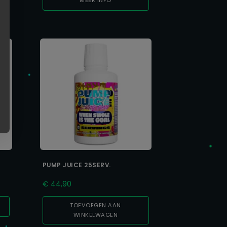
tot
MEER INFO
€ 34,90
PUMP JUICE 25SERV.
€
44,90
TOEVOEGEN AAN
WINKELWAGEN