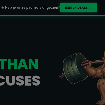
🔥 Heb je onze promo's al gezien?
BEKIJK DEALS →
 THAN
CUSES