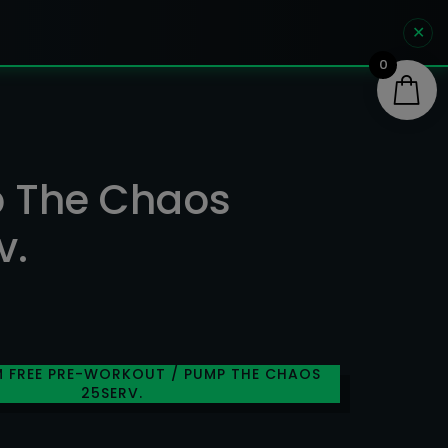
✕
0
 The Chaos
v.
M FREE PRE-WORKOUT
/ PUMP THE CHAOS
25SERV.