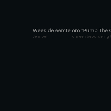
Wees de eerste om “Pump The C
Je moet
ingelogd zijn
om een beoordeling t