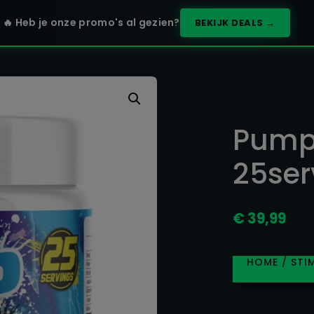
🔥 Heb je onze promo's al gezien?
BEKIJK DEALS →
Pump
25ser
€
39,99
HOME
/
STI