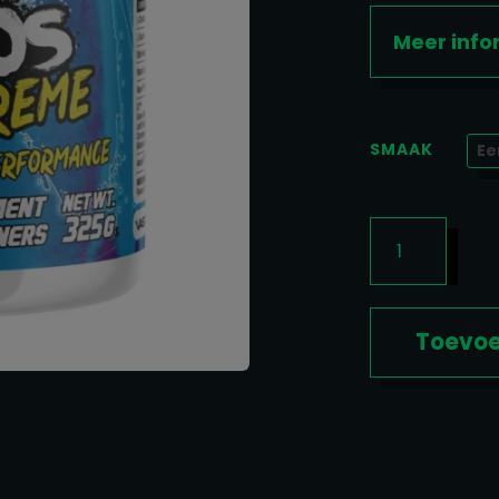
Meer info
SMAAK
PUMP
THE
CHAOS
25SERV.
AANTAL
Toevoe