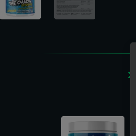
>
Gerelate