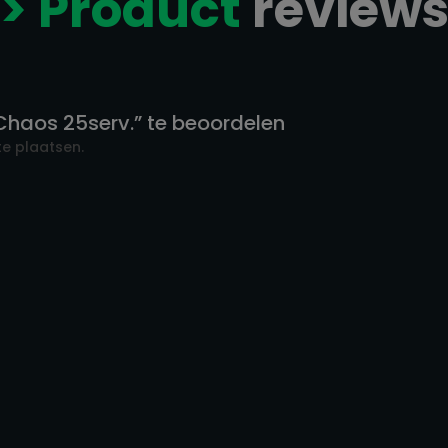
> Product
review
haos 25serv.” te beoordelen
e plaatsen.