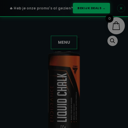
✕
🔥 Heb je onze promo's al gezien?
BEKIJK DEALS →
0
MENU