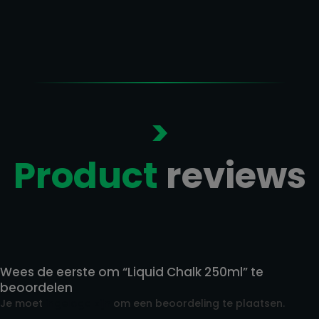
€ 150,00
>
Product
reviews
Reviews
Wees de eerste om “Liquid Chalk 250ml” te
beoordelen
Je moet
ingelogd zijn
om een beoordeling te plaatsen.