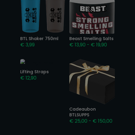
BTL Shaker 750ml
Beast Smelling Salts
Prijsklasse:
€
3,99
€
13,90
-
€
19,90
€ 13,90
tot
€ 19,90
Lifting Straps
€
12,90
Cadeaubon
BTLSUPPS
Prijsklass
€
25,00
-
€
150,00
€ 25,00
tot