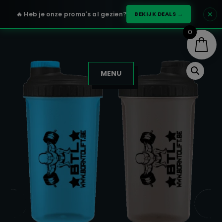
✕
🔥 Heb je onze promo's al gezien?
BEKIJK DEALS →
0
MENU