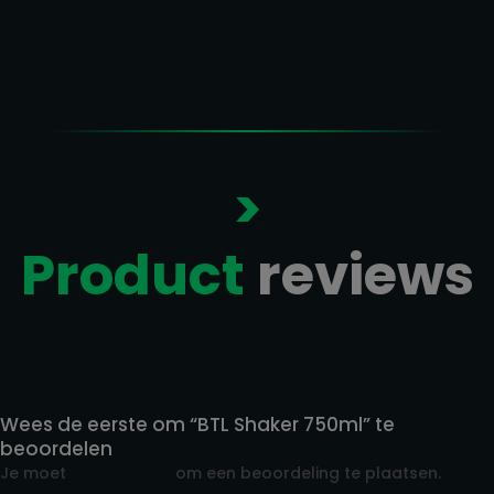
€ 19,90
>
Product
reviews
Reviews
Wees de eerste om “BTL Shaker 750ml” te
beoordelen
Je moet
ingelogd zijn
om een beoordeling te plaatsen.