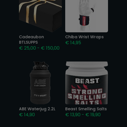
Cadeaubon
Chiba Wrist Wraps
BTLSUPPS
€
14,95
Prijsklasse:
€
25,00
-
€
150,00
€ 25,00
tot
€ 150,00
ABE Waterjug 2.2L
Beast Smelling Salts
Prijsklasse:
€
14,90
€
13,90
-
€
19,90
€ 13,90
tot