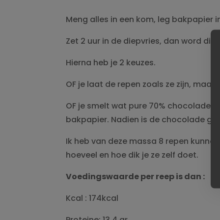
Meng alles in een kom, leg bakpapier 
Zet 2 uur in de diepvries, dan word dit 
Hierna heb je 2 keuzes.
OF je laat de repen zoals ze zijn, maar d
OF je smelt wat pure 70% chocolade en
bakpapier. Nadien is de chocolade geh
Ik heb van deze massa 8 repen kunnen
hoeveel en hoe dik je ze zelf doet.
Voedingswaarde per reep is dan :
Kcal : 174kcal
Proteine: 13.4 gr