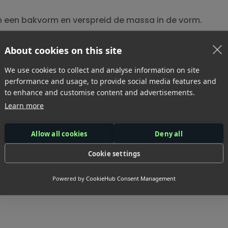
in een bakvorm en verspreid de massa in de vorm.
hard en kan je makkelijk de repen snijden.
About cookies on this site
We use cookies to collect and analyse information on site
performance and usage, to provide social media features and
an zijn ze slap en kleverig.
to enhance and customise content and advertisements.
Learn more
 bedekt de repen met de chocolade, zet nadien 10 minuu
ard en kan je de repen zo eten.
Allow all cookies
Deny all
 maken. Ik heb de voedingswaarde berekend ZONDER cho
Cookie settings
Powered by
CookieHub Consent Management