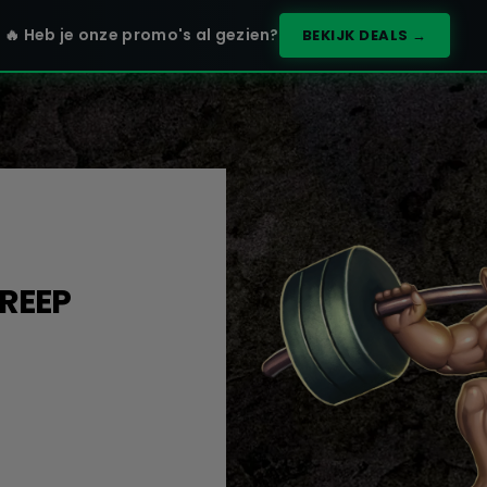
🔥 Heb je onze promo's al gezien?
BEKIJK DEALS →
 REEP