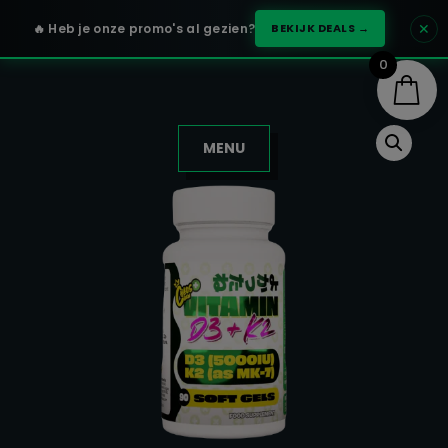
✕
🔥 Heb je onze promo's al gezien?
BEKIJK DEALS →
0
MENU