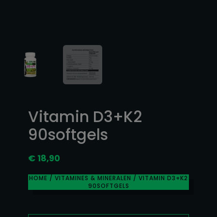
Vitamin D3+K2
90softgels
€
18,90
HOME
/
VITAMINES & MINERALEN
/ VITAMIN D3+K2
90SOFTGELS