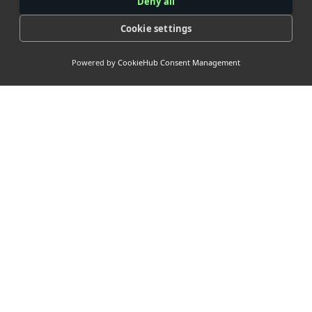
Deny all
Cookie settings
Powered by
CookieHub Consent Management
> Our
Socials
> Nuttige
links <