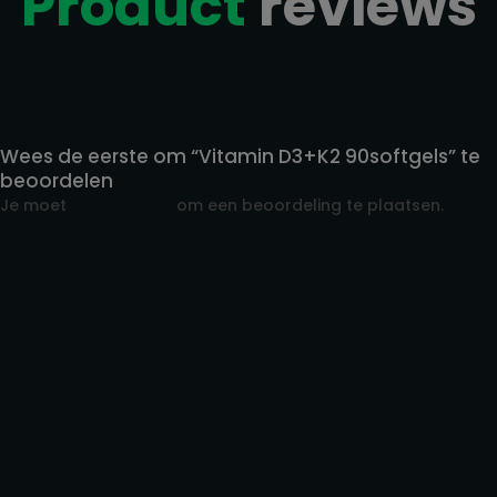
Product
reviews
Reviews
Wees de eerste om “Vitamin D3+K2 90softgels” te
beoordelen
Je moet
ingelogd zijn
om een beoordeling te plaatsen.