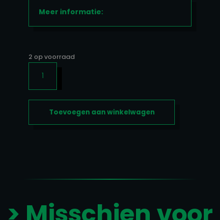
Meer informatie:
2 op voorraad
VITAMIN
D3+K2
90SOFTGELS
AANTAL
Toevoegen aan winkelwagen
> Misschien voor