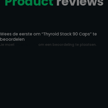
Product
reviews
Reviews
Wees de eerste om “Thyroid Stack 90 Caps” te
beoordelen
Je moet
ingelogd zijn
om een beoordeling te plaatsen.