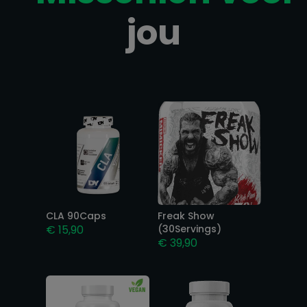
jou
Gerelateerde producten
CLA 90Caps
Freak Show
€
15,90
(30Servings)
€
39,90