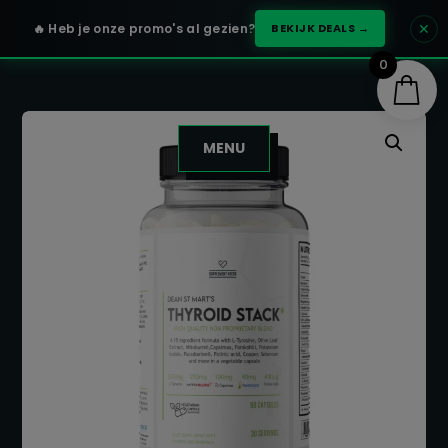
✕
🔥 Heb je onze promo's al gezien?
BEKIJK DEALS →
0
MENU