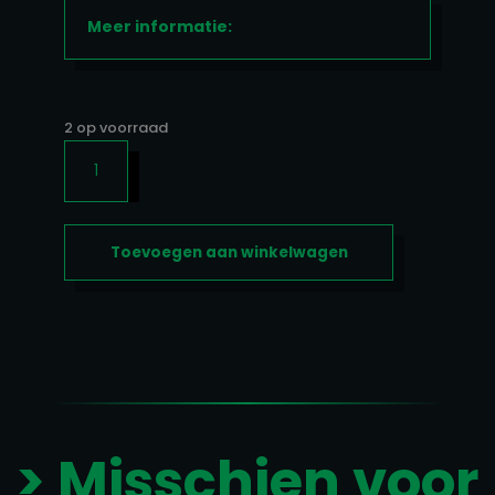
Meer informatie:
2 op voorraad
THYROID
STACK
90
CAPS
Toevoegen aan winkelwagen
AANTAL
> Misschien voor