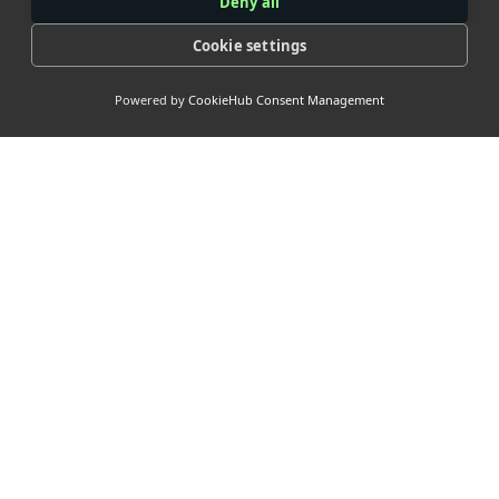
Deny all
Cookie settings
Powered by
CookieHub Consent Management
> Our
Socials
> Nuttige
links <