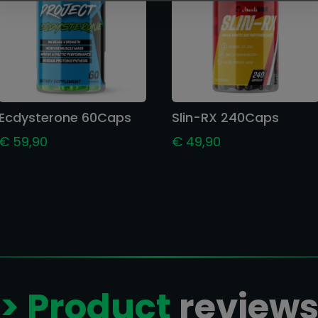
Ecdysterone 60Caps
Slin-RX 240Caps
€
59,90
€
49,90
> Product
review