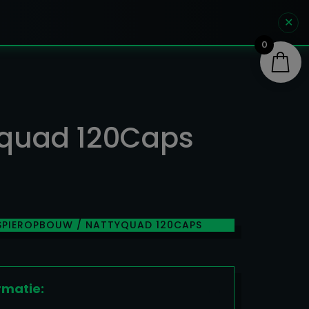
✕
0
yquad 120Caps
SPIEROPBOUW
/ NATTYQUAD 120CAPS
rmatie: