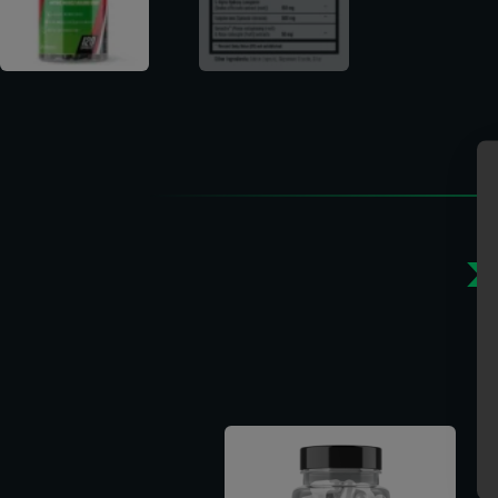
>
Gerelate