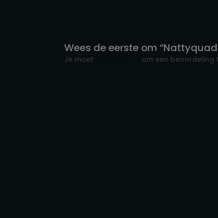
Wees de eerste om “Nattyquad
Je moet
ingelogd zijn
om een beoordeling t