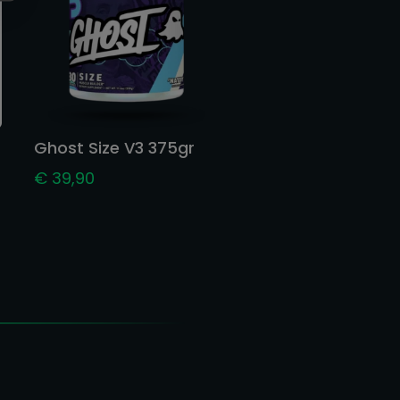
Ghost Size V3 375gr
€
39,90
s