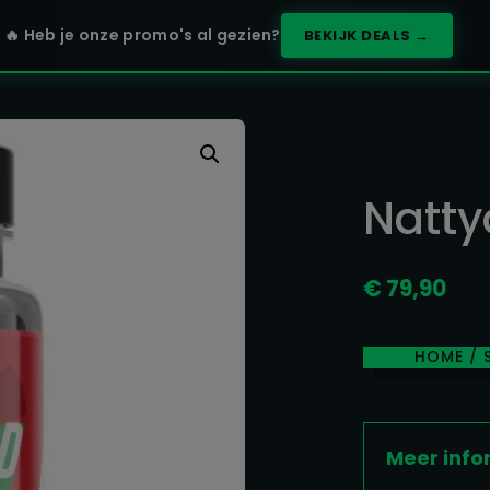
🔥 Heb je onze promo's al gezien?
BEKIJK DEALS →
Natt
€
79,90
HOME
/
Meer info