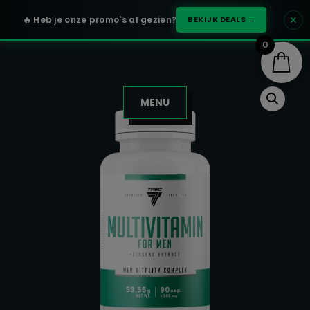
✕
🔥 Heb je onze promo's al gezien?
BEKIJK DEALS →
0
MENU