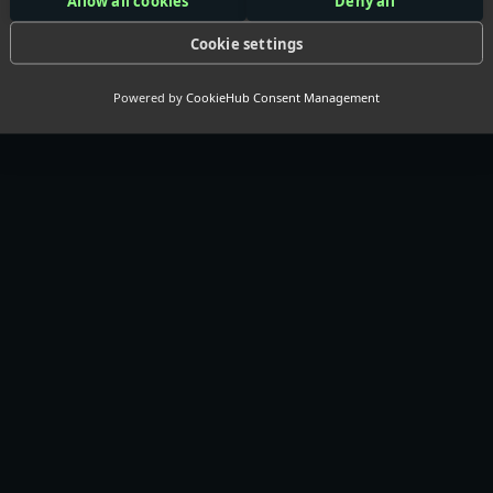
 Misschien voor
j
Allow all cookies
Deny all
Cookie settings
erde producten
Powered by
CookieHub Consent Management
: