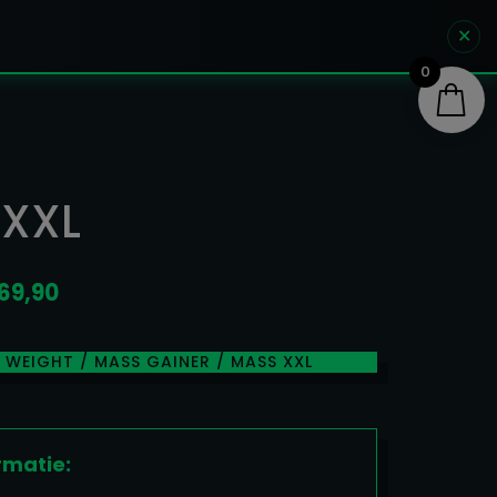
✕
0
 XXL
Prijsklasse:
69,90
€ 19,90
tot
/
WEIGHT / MASS GAINER
/ MASS XXL
€ 69,90
rmatie: