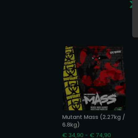
>
Gerelate
Mutant Mass (2.27kg /
6.8kg)
Prijsklasse
€
34,90
-
€
74,90