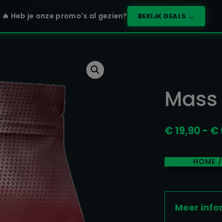
🔥 Heb je onze promo's al gezien?
BEKIJK DEALS →
Mass
€
19,90
-
€
HOME
Meer info