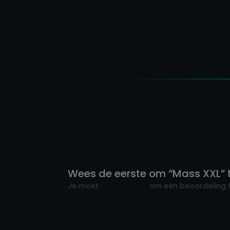
€ 34,90
tot
€ 74,90
Wees de eerste om “Mass XXL” 
Je moet
ingelogd zijn
om een beoordeling t