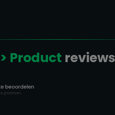
> Product
review
te beoordelen
e plaatsen.