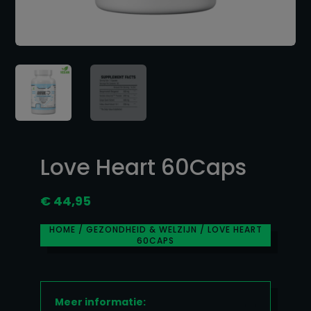
Love Heart 60Caps
€
44,95
HOME
/
GEZONDHEID & WELZIJN
/ LOVE HEART
60CAPS
Meer informatie: