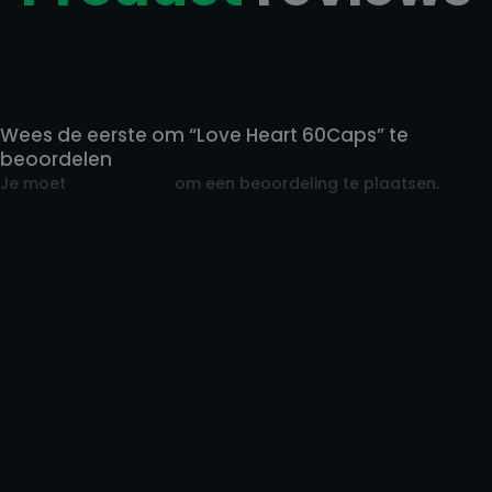
Reviews
Wees de eerste om “Love Heart 60Caps” te
beoordelen
Je moet
ingelogd zijn
om een beoordeling te plaatsen.