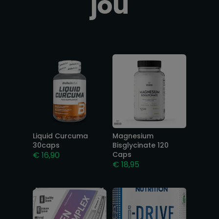
jou
Gerelateerde producten
Liquid Curcuma
Magnesium
30caps
Bisglycinate 120
€
16,90
Caps
€
18,95