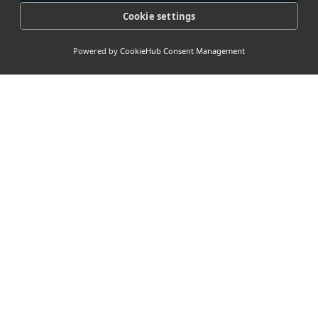
Cookie settings
Powered by
CookieHub Consent Management
> Our
Socials
> Nuttige
links <