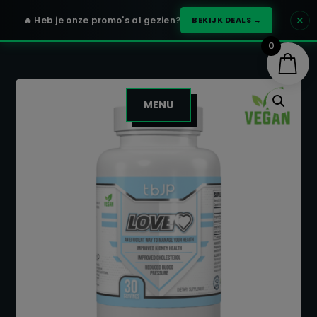
✕
🔥 Heb je onze promo's al gezien?
BEKIJK DEALS →
0
MENU