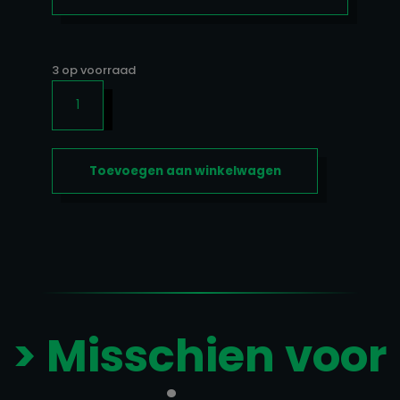
3 op voorraad
LOVE
HEART
60CAPS
AANTAL
Toevoegen aan winkelwagen
> Misschien voor