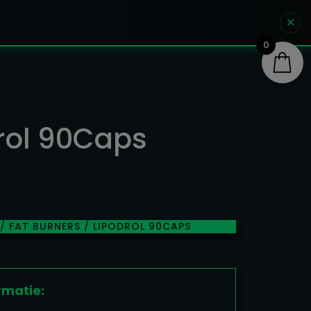
✕
0
rol 90Caps
/
FAT BURNERS
/ LIPODROL 90CAPS
rmatie: