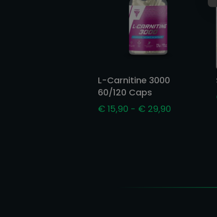
L-Carnitine 3000
60/120 Caps
Prijsklasse:
€
15,90
-
€
29,90
€ 15,90
tot
€ 29,90