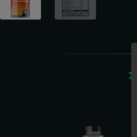
>
Gerelate