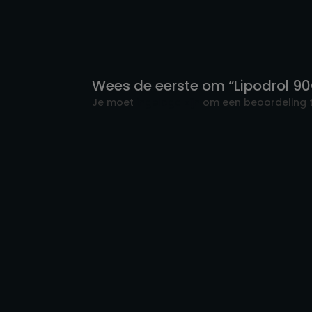
Wees de eerste om “Lipodrol 9
Je moet
ingelogd zijn
om een beoordeling t