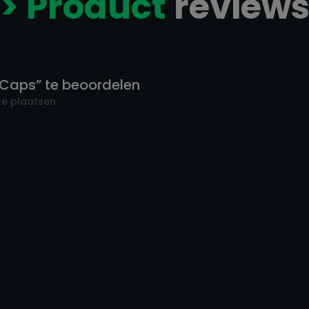
> Product
review
0Caps” te beoordelen
e plaatsen.