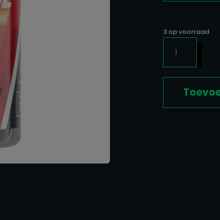
3 op voorraad
LIPODROL
90CAPS
AANTAL
Toevoe