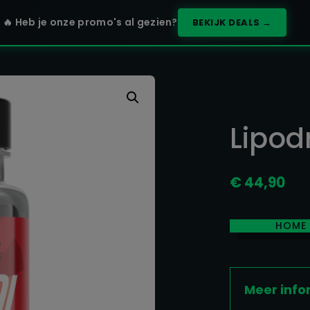
🔥 Heb je onze promo's al gezien?
BEKIJK DEALS →
Lipod
€
44,90
HOME
Meer info