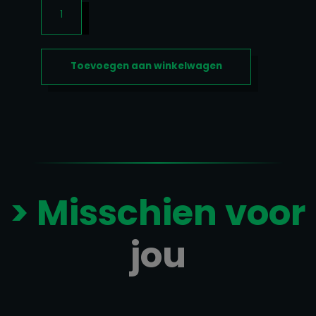
CREATINE
MONOHYDRATE
300GR
AANTAL
Toevoegen aan winkelwagen
> Misschien voor
jou
Gerelateerde producten