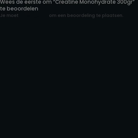
Wees de eerste om “Creatine Monohydrate 300gr”
te beoordelen
Je moet
ingelogd zijn
om een beoordeling te plaatsen.