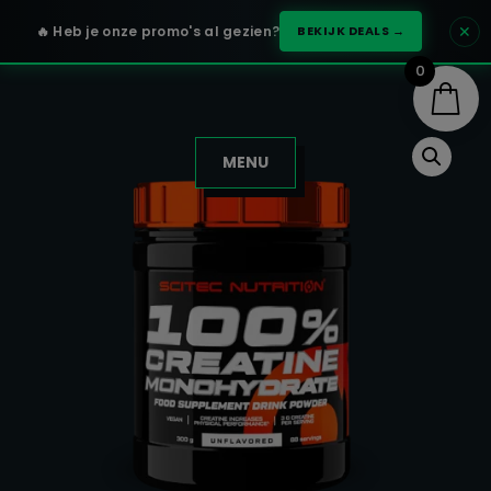
✕
🔥 Heb je onze promo's al gezien?
BEKIJK DEALS →
0
MENU