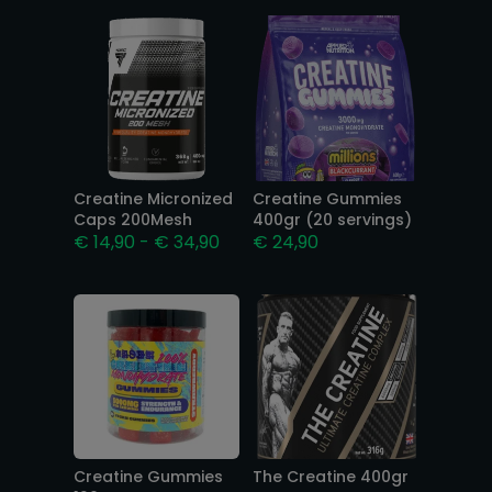
Creatine Micronized
Creatine Gummies
Caps 200Mesh
400gr (20 servings)
Prijsklasse:
€
14,90
-
€
34,90
€
24,90
€ 14,90
tot
€ 34,90
Creatine Gummies
The Creatine 400gr