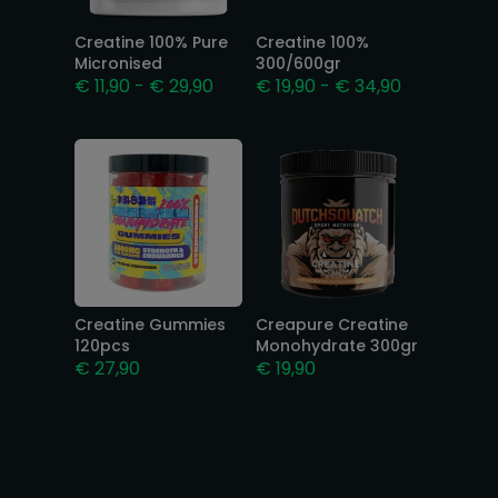
Creatine 100% Pure
Creatine 100%
Micronised
300/600gr
Prijsklasse:
Prijsklasse:
€
11,90
-
€
29,90
€
19,90
-
€
34,90
€ 11,90
€ 19,90
tot
tot
€ 29,90
€ 34,90
Creatine Gummies
Creapure Creatine
120pcs
Monohydrate 300gr
€
27,90
€
19,90