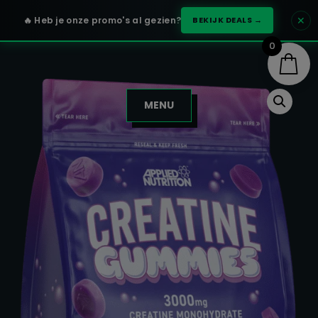
✕
🔥 Heb je onze promo's al gezien?
BEKIJK DEALS →
0
MENU