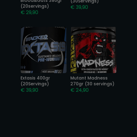
Blood&Guts 380gr
(30Servings)
(20servings)
€
39,90
€
29,90
Extasis 400gr
Mutant Madness
(20Servings)
270gr (30 servings)
€
39,90
€
24,90