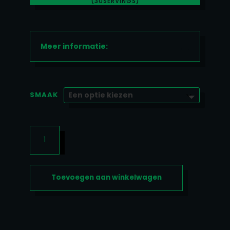
(30SERVINGS)
€ 24,99
Meer informatie:
SMAAK
ABE
375GR
(30SERVINGS)
AANTAL
Toevoegen aan winkelwagen