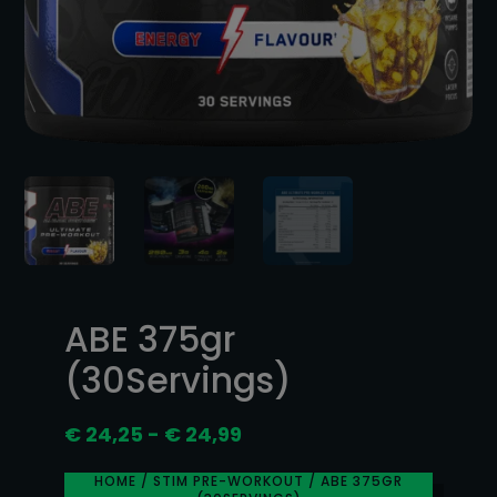
ABE 375gr
(30Servings)
Prijsklasse:
€
24,25
-
€
24,99
€ 24,25
tot
HOME
/
STIM PRE-WORKOUT
/ ABE 375GR