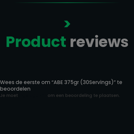
>
Product
reviews
Reviews
Wees de eerste om “ABE 375gr (30Servings)” te
beoordelen
Je moet
ingelogd zijn
om een beoordeling te plaatsen.