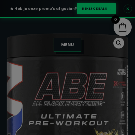
✕
🔥 Heb je onze promo's al gezien?
BEKIJK DEALS →
0
MENU