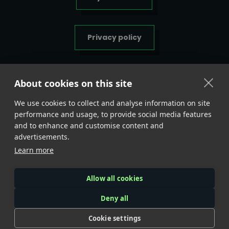
Privacy policy
Algemene voorwaarden
About cookies on this site
We use cookies to collect and analyse information on site
Belangrijke
info <
performance and usage, to provide social media features
and to enhance and customise content and
advertisements.
BTLSUPPS.EU
Learn more
Lange Reksestraat 31AD
KVK: 99674084
Allow all cookies
BTW: NL869086273B01
Deny all
Cookie settings
COPYRIGHT © 2025 // BTLSUPPS // ALL