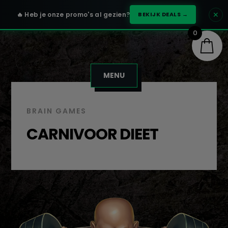
✕
🔥 Heb je onze promo's al gezien?
BEKIJK DEALS →
0
MENU
BRAIN GAMES
CARNIVOOR DIEET