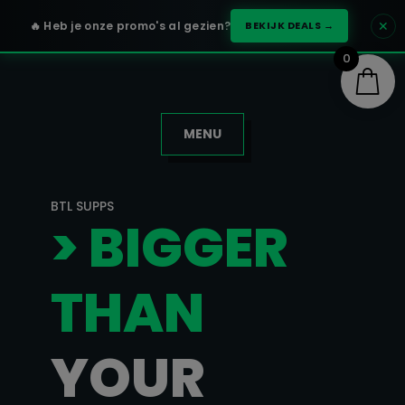
✕
🔥 Heb je onze promo's al gezien?
BEKIJK DEALS →
0
MENU
BTL SUPPS
> BIGGER
THAN
YOUR