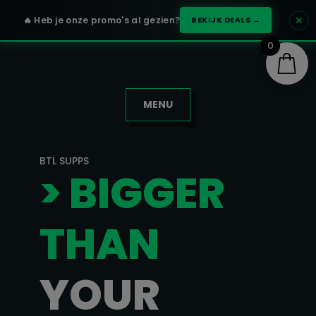
✕
🔥 Heb je onze promo's al gezien?
BEKIJK DEALS →
0
MENU
BTL SUPPS
> BIGGER
THAN
YOUR