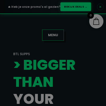
✕
🔥 Heb je onze promo's al gezien?
BEKIJK DEALS →
0
MENU
BTL SUPPS
> BIGGER
THAN
YOUR