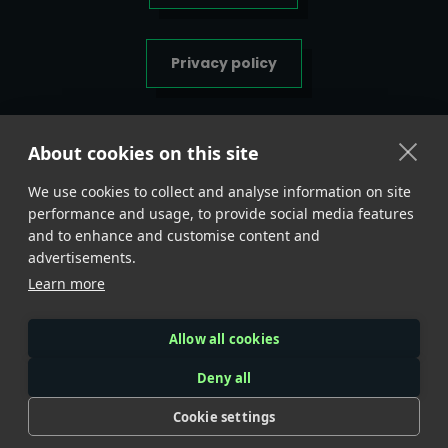
Privacy policy
Algemene voorwaarden
About cookies on this site
We use cookies to collect and analyse information on site
Belangrijke
info <
performance and usage, to provide social media features
and to enhance and customise content and
advertisements.
BTLSUPPS.EU
Learn more
Lange Reksestraat 31AD
KVK: 99674084
Allow all cookies
BTW: NL869086273B01
Deny all
Cookie settings
COPYRIGHT © 2025 // BTLSUPPS // ALL