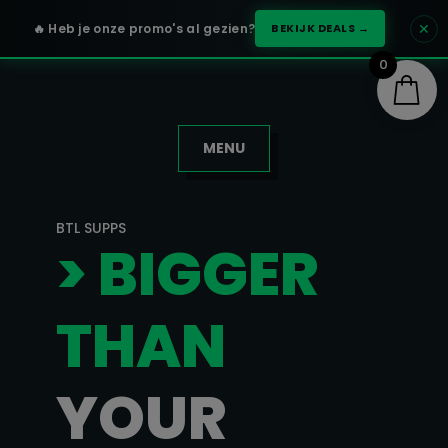
✕
🔥 Heb je onze promo's al gezien?
BEKIJK DEALS →
0
MENU
BTL SUPPS
> BIGGER
THAN
YOUR