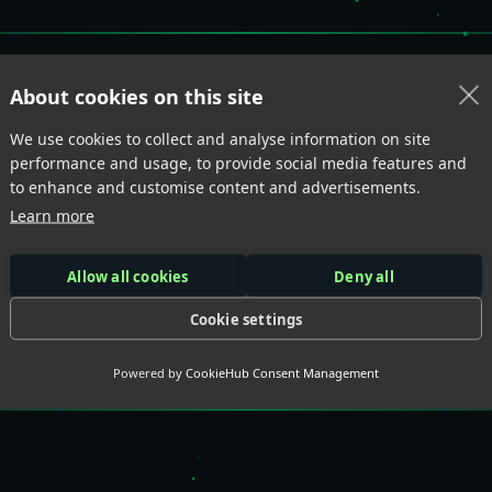
About cookies on this site
We use cookies to collect and analyse information on site

Ontvang een gratis potje Crea
performance and usage, to provide social media features and
to enhance and customise content and advertisements.
Bij aankoop van €40 Per4m producten!
Learn more
(Zolang de voorraad strekt)
Allow all cookies
Deny all
Cookie settings
Bekijk hier het PER4
Powered by
CookieHub Consent Management