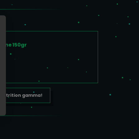
tine 150gr
M Nutrition gamma!