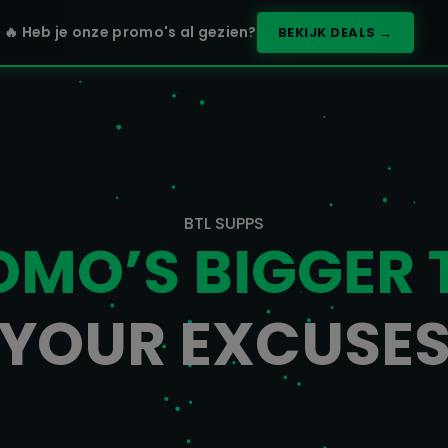
🔥 Heb je onze promo's al gezien?
BEKIJK DEALS →
BTL SUPPS
OMO’S BIGGER
YOUR EXCUSE