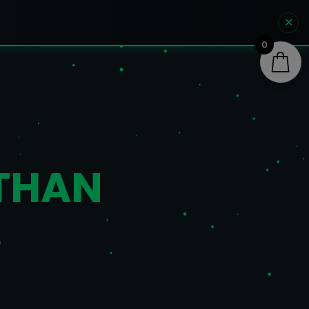
✕
0
 THAN
S