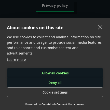
Privacy policy
Algemene voorwaarden
About cookies on this site
We use cookies to collect and analyse information on site
Belangrijke
info <
performance and usage, to provide social media features
and to enhance and customise content and
advertisements.
BTLSUPPS.EU
Learn more
Lange Reksestraat 31AD
KVK: 99674084
Allow all cookies
BTW: NL869086273B01
Deny all
Cookie settings
COPYRIGHT © 2025 // BTLSUPPS // ALL
RIGHTS RESERVED
Powered by
CookieHub Consent Management