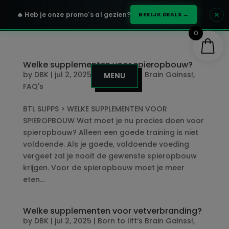
✕
🔥 Heb je onze promo's al gezien?
BEKIJK DEALS →
0
Welke supplementen voor spieropbouw?
by
DBK
|
jul 2, 2025
|
Born to lift’s Brain Gainss!
,
MENU
FAQ's
BTL SUPPS > WELKE SUPPLEMENTEN VOOR
SPIEROPBOUW Wat moet je nu precies doen voor
spieropbouw? Alleen een goede training is niet
voldoende. Als je goede, voldoende voeding
vergeet zal je nooit de gewenste spieropbouw
krijgen. Voor de spieropbouw moet je meer
eten...
Welke supplementen voor vetverbranding?
by
DBK
|
jul 2, 2025
|
Born to lift’s Brain Gainss!
,