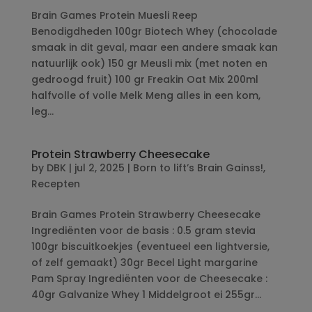
Brain Games Protein Muesli Reep
Benodigdheden 100gr Biotech Whey (chocolade
smaak in dit geval, maar een andere smaak kan
natuurlijk ook) 150 gr Meusli mix (met noten en
gedroogd fruit) 100 gr Freakin Oat Mix 200ml
halfvolle of volle Melk Meng alles in een kom,
leg...
Protein Strawberry Cheesecake
by
DBK
|
jul 2, 2025
|
Born to lift’s Brain Gainss!
,
Recepten
Brain Games Protein Strawberry Cheesecake
Ingrediënten voor de basis : 0.5 gram stevia
100gr biscuitkoekjes (eventueel een lightversie,
of zelf gemaakt) 30gr Becel Light margarine
Pam Spray Ingrediënten voor de Cheesecake :
40gr Galvanize Whey 1 Middelgroot ei 255gr...