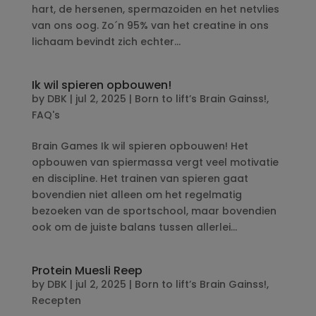
hart, de hersenen, spermazoiden en het netvlies
van ons oog. Zo´n 95% van het creatine in ons
lichaam bevindt zich echter...
Ik wil spieren opbouwen!
by
DBK
|
jul 2, 2025
|
Born to lift’s Brain Gainss!
,
FAQ's
Brain Games Ik wil spieren opbouwen! Het
opbouwen van spiermassa vergt veel motivatie
en discipline. Het trainen van spieren gaat
bovendien niet alleen om het regelmatig
bezoeken van de sportschool, maar bovendien
ook om de juiste balans tussen allerlei...
Protein Muesli Reep
by
DBK
|
jul 2, 2025
|
Born to lift’s Brain Gainss!
,
Recepten