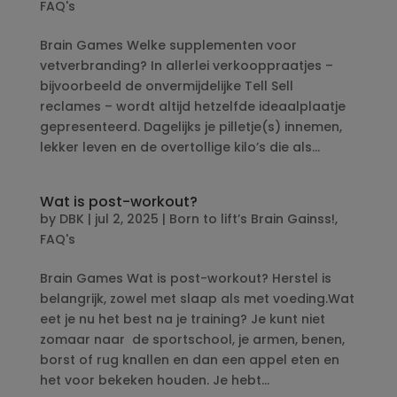
FAQ's
Brain Games Welke supplementen voor
vetverbranding? In allerlei verkooppraatjes –
bijvoorbeeld de onvermijdelijke Tell Sell
reclames – wordt altijd hetzelfde ideaalplaatje
gepresenteerd. Dagelijks je pilletje(s) innemen,
lekker leven en de overtollige kilo’s die als...
Wat is post-workout?
by
DBK
|
jul 2, 2025
|
Born to lift’s Brain Gainss!
,
FAQ's
Brain Games Wat is post-workout? Herstel is
belangrijk, zowel met slaap als met voeding.Wat
eet je nu het best na je training? Je kunt niet
zomaar naar de sportschool, je armen, benen,
borst of rug knallen en dan een appel eten en
het voor bekeken houden. Je hebt...